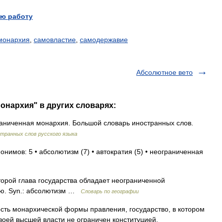
ю работу
монархия
,
самовластие
,
самодержавие
Абсолютное вето
онархия" в других словарях:
раниченная монархия. Большой словарь иностранных слов.
транных слов русского языка
онимов: 5 • абсолютизм (7) • автократия (5) • неограниченная
орой глава государства обладает неограниченной
ью. Syn.: абсолютизм …
Словарь по географии
ть монархической формы правления, государство, в котором
своей высшей власти не ограничен конституцией,