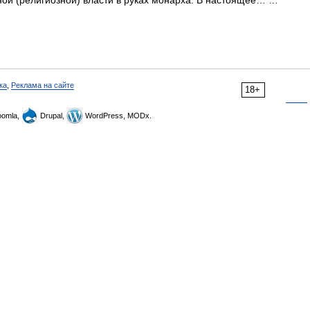
вной (религиозной) власти в руках монарха. В настоящее… …
ка
,
Реклама на сайте
18+
omla,
Drupal,
WordPress, MODx.