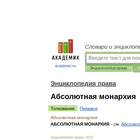
Словари и энциклоп
academic.ru
Энциклопедия права
Т
Энциклопедия права
Абсолютная монархия
Толкование
Перевод
Абсолютная
монархия
АБСОЛЮТНАЯ
МОНАРХИЯ
-
см
.
Абсолют
Энциклопедия
права
.
2015
.