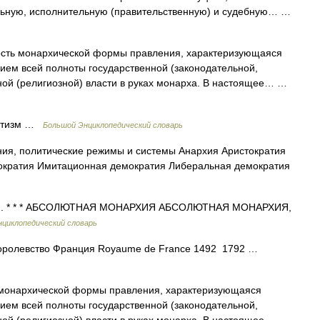
льную, исполнительную (правительственную) и судебную… …
сть монархической формы правления, характеризующаяся
ием всей полноты государственной (законодательной,
вной (религиозной) власти в руках монарха. В настоящее… …
ютизм …
Большой Энциклопедический словарь
я, политические режимы и системы Анархия Аристократия
ократия Имитационная демократия Либеральная демократия
м. * * * АБСОЛЮТНАЯ МОНАРХИЯ АБСОЛЮТНАЯ МОНАРХИЯ,
нциклопедический словарь
ролевство Франция Royaume de France 1492 1792 …
монархической формы правления, характеризующаяся
ием всей полноты государственной (законодательной,