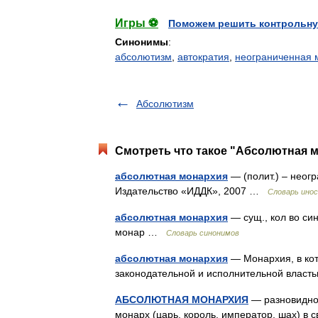
Игры ⚽
Поможем решить контрольну
Синонимы
:
абсолютизм
,
автократия
,
неограниченная 
Абсолютизм
Смотреть что такое "Абсолютная м
абсолютная монархия
— (полит.) – неог
Издательство «ИДДК», 2007 …
Словарь инос
абсолютная монархия
— сущ., кол во син
монар …
Словарь синонимов
абсолютная монархия
— Монархия, в кот
законодательной и исполнительной власт
АБСОЛЮТНАЯ МОНАРХИЯ
— разновиднос
монарх (царь, король, император, шах) в 