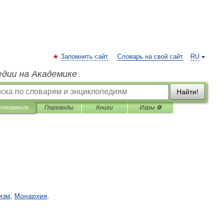
Запомнить сайт
Словарь на свой сайт
RU
едии на Академике
Найти!
олкования
Переводы
Книги
Игры ⚽
изм
;
Монархия
.