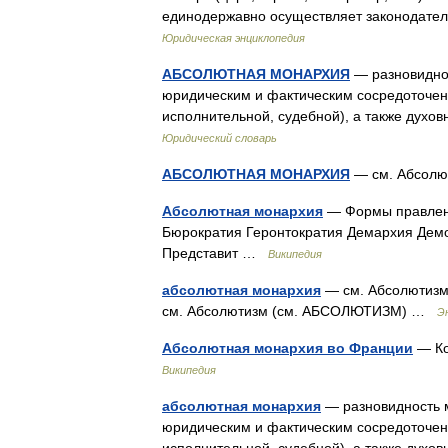
единодержавно осуществляет законодате
Юридическая энциклопедия
АБСОЛЮТНАЯ МОНАРХИЯ
— разновидно
юридическим и фактическим сосредоточен
исполнительной, судебной), а также духо
Юридический словарь
АБСОЛЮТНАЯ МОНАРХИЯ
— см. Абсол
Абсолютная монархия
— Формы правлени
Бюрократия Геронтократия Демархия Дем
Представит …
Википедия
абсолютная монархия
— см. Абсолютиз
см. Абсолютизм (см. АБСОЛЮТИЗМ) …
Э
Абсолютная монархия во Франции
— Ко
Википедия
абсолютная монархия
— разновидность 
юридическим и фактическим сосредоточен