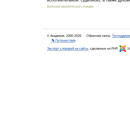
исполнительной, судебной), а также духо
Большой юридический словарь
© Академик, 2000-2026
Обратная связь:
Техподдерж
👣 Путешествия
Экспорт словарей на сайты
, сделанные на PHP,
Jo